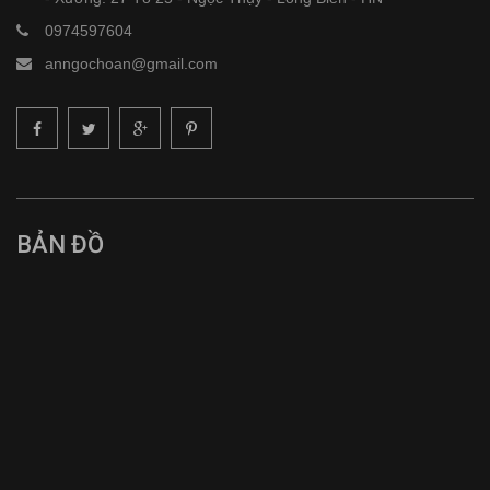
0974597604
anngochoan@gmail.com
BẢN ĐỒ