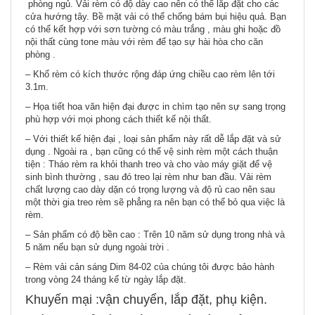
phòng ngủ. Vải rèm có độ dày cao nên có thể lắp đặt cho các
cửa hướng tây. Bề mặt vải có thể chống bám bụi hiệu quả. Bạn
có thể kết hợp với sơn tường có màu trắng , màu ghi hoặc đồ
nội thất cùng tone màu với rèm để tạo sự hài hòa cho căn
phòng .
– Khổ rèm có kích thước rộng đáp ứng chiều cao rèm lên tới
3.1m.
– Họa tiết hoa văn hiện đại được in chìm tạo nên sự sang trọng
phù hợp với mọi phong cách thiết kế nội thất.
– Với thiết kế hiện đại , loại sản phẩm này rất dễ lắp đặt và sử
dụng . Ngoài ra , bạn cũng có thể vệ sinh rèm một cách thuận
tiện : Tháo rèm ra khỏi thanh treo và cho vào máy giặt để vệ
sinh bình thường , sau đó treo lại rèm như ban đầu. Vải rèm
chất lượng cao dày dặn có trọng lượng và độ rủ cao nên sau
một thời gia treo rèm sẽ phẳng ra nên bạn có thể bỏ qua việc là
rèm.
– Sản phẩm có độ bền cao : Trên 10 năm sử dụng trong nhà và
5 năm nếu bạn sử dụng ngoài trời .
– Rèm vải cản sáng Dim 84-02 của chúng tôi được bảo hành
trong vòng 24 tháng kể từ ngày lắp đặt.
Khuyến mại :vận chuyển, lắp đặt, phụ kiện.