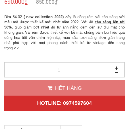
690.000₫
850.000₫
Dim 84-02
( new collection 2022)
đây là dòng rèm vải cản sáng với
mẫu mã được thiết kế mới nhất năm 2022. Với độ
cản sáng lên tới
98%
, giúp giảm bớt nhiệt độ từ ánh nắng đem đến sự dịu mát cho
không gian. Vải rèm được thiết kế với bề mặt chống bám bụi hiệu quả
cùng họa tiết vân chìm hiện đại, màu sắc tươi sáng, đơn giản trang
nhã phù hợp với mọi phong cách thiết kế từ vintage đến sang
trọng.v.v...
HẾT HÀNG
HOTLINE: 0974597604