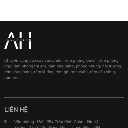
Chuyên cung cấp các sản phẩm: rèm phòng khách, rèm phòng
ngủ, rèm phòng trẻ em, rèm nhà hàng, phông nhung, hội trường,
rèm văn phòng, rèm lá dọc, rèm gỗ, rèm cuốn, rèm cầu vồng,
rèm ore...
LIÊN HỆ
- Văn phòng: 18A - 354 Trần Khát Chân - Hà Nội
- Xưởng: 27 Tổ 25 - Ngọc Thụy - Long Biên - HN