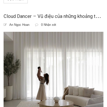
C
loud Dancer – Vũ điệu của những khoảng thở: Khi sắc trắng định hình tương lai nội thất 2026
An Ngọc Hoan
0 Nhận xét