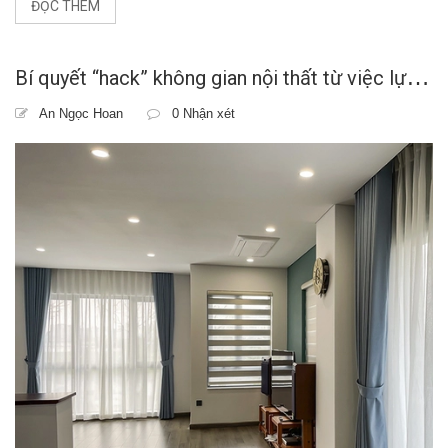
ĐỌC THÊM
B
í quyết “hack” không gian nội thất từ việc lựa chọn rèm cửa
An Ngọc Hoan
0 Nhận xét