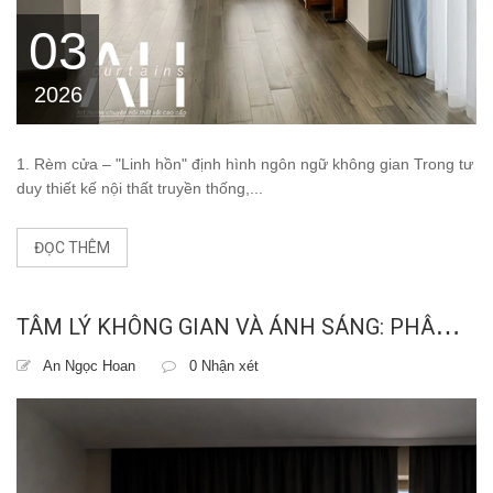
03
2026
1. Rèm cửa – "Linh hồn" định hình ngôn ngữ không gian Trong tư
duy thiết kế nội thất truyền thống,...
ĐỌC THÊM
T
ÂM LÝ KHÔNG GIAN VÀ ÁNH SÁNG: PHÂN TÍCH 5 SAI LẦM PHỔ BIẾN KHI CHỌN RÈM CỬA GÂY NGỘP THỞ CHO NỘI THẤT
An Ngọc Hoan
0 Nhận xét