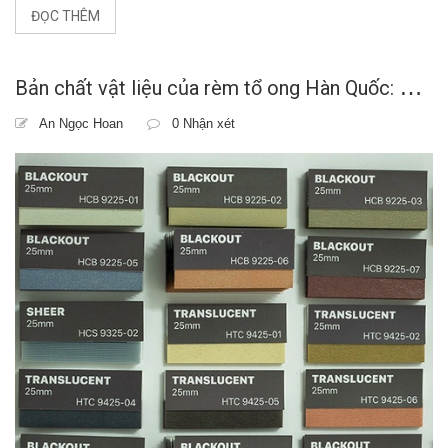
ĐỌC THÊM
B
ản chất vật liệu của rèm tổ ong Hàn Quốc: Vai trò của vải không dệt trong cách nhiệt
An Ngọc Hoan
0 Nhận xét