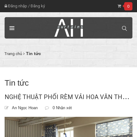
Đăng nhập
/
Đăng ký
0
Tin tức
Trang chủ
Tin tức
N
GHỆ THUẬT PHỐI RÈM VẢI HOA VĂN THEO NGUYÊN TẮC 60-30-10: CHIẾN LƯỢC LÀM MỚI KHÔNG GIAN ĐẲNG CẤP
An Ngọc Hoan
0 Nhận xét