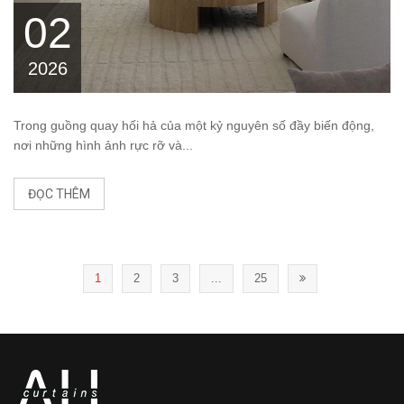
02
2026
Trong guồng quay hối hả của một kỷ nguyên số đầy biến động,
nơi những hình ảnh rực rỡ và...
ĐỌC THÊM
1
2
3
...
25