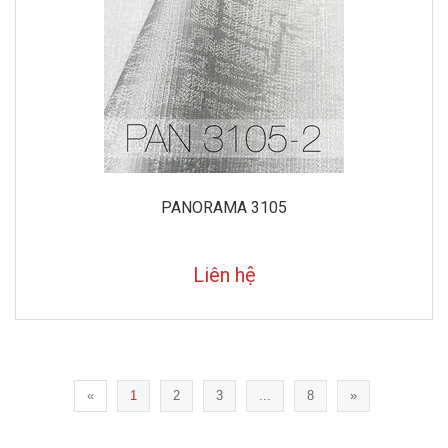
PANORAMA 3105
Liên hệ
«
1
2
3
...
8
»