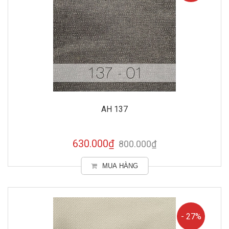
AH 137
630.000₫
800.000₫
MUA HÀNG
- 27%