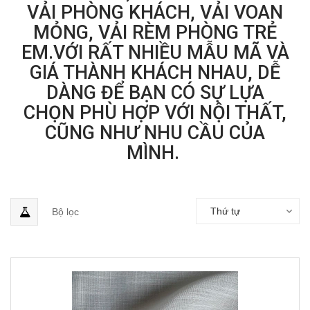
VẢI PHÒNG KHÁCH, VẢI VOAN
MỎNG, VẢI RÈM PHÒNG TRẺ
EM.VỚI RẤT NHIỀU MẪU MÃ VÀ
GIÁ THÀNH KHÁCH NHAU, DỄ
DÀNG ĐỂ BẠN CÓ SỰ LỰA
CHỌN PHÙ HỢP VỚI NỘI THẤT,
CŨNG NHƯ NHU CẦU CỦA
MÌNH.
Thứ tự
Bộ lọc