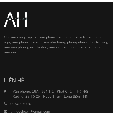
Chuyên cung cấp các sản phẩm: rèm phòng khách, rèm phòng
ngủ, rèm phòng trẻ em, rèm nhà hàng, phông nhung, hội trường,
rèm văn phòng, rèm lá dọc, rèm gỗ, rèm cuốn, rèm cầu vồng,
rèm ore...
LIÊN HỆ
- Văn phòng: 18A - 354 Trần Khát Chân - Hà Nội
- Xưởng: 27 Tổ 25 - Ngọc Thụy - Long Biên - HN
0974597604
anngochoan@gmail.com