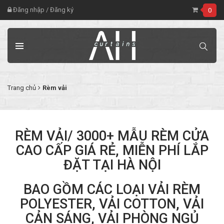
Đăng nhập
/
Đăng ký
0
Trang chủ
Rèm vải
RÈM VẢI/ 3000+ MẪU RÈM CỬA
CAO CẤP GIÁ RẺ, MIỄN PHÍ LẮP
ĐẶT TẠI HÀ NỘI
BAO GỒM CÁC LOẠI VẢI RÈM
POLYESTER, VẢI COTTON, VẢI
CẢN SÁNG, VẢI PHÒNG NGỦ