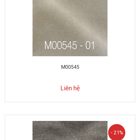
M00545
Liên hệ
- 21%