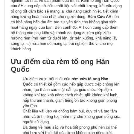
nghiệm tốt nhất về sản phẩm của mình. Rèm tổ ong Hàn Quốc
của AH cung cấp sở hữu chất liệu vải chất lượng, kết cấu dạng
tổ ong tốt đảm bảo sẽ mang lại khả năng cách nhiệt, tiết kiệm
năng lượng hoàn hảo nhất cho người dùng.
Rèm Cửa AH
còn
có khả năng hấp thụ âm tạo sự yên tĩnh cho không gian sinh
hoạt hàng ngày của bạn. Bên cạnh đó, AH còn cung cấp thêm
hệ thống các phụ kiện vận hành đa dạng đi kèm giúp điều
hướng rèm (mở rèm từ dưới lên, từ trên xuống, khả năng lấy
sáng tự …) hứa hẹn sẽ mang lại trải nghiệm thú vị cho mọi
khách hàng
Ưu điểm của rèm tổ ong Hàn
Quốc
Ưu điểm vượt trội nhất của
rèm cửa tổ ong Hàn
Quốc
có thiết kế gồm các nếp gấp được xếp chồng lên
nhau, tạo thành các mặt cắt lục giác chứa lớp đệm
không khí tạo khả năng cách nhiệt, giữ không khí lạnh,
hấp thu âm thanh, giảm tiếng ồn tạo không gian phòng
yên tĩnh.
Chất liệu vải đẹp và chống bám bụi, duy trì và tạo tầm
nhìn và tính riêng tư, thẩm mỹ cho không gian sống của
người sử dụng.
Đa dạng về màu sắc và họa tiết phong phú nên có thể
phù hợp với thiết kế của từng không gian riêng biệt.