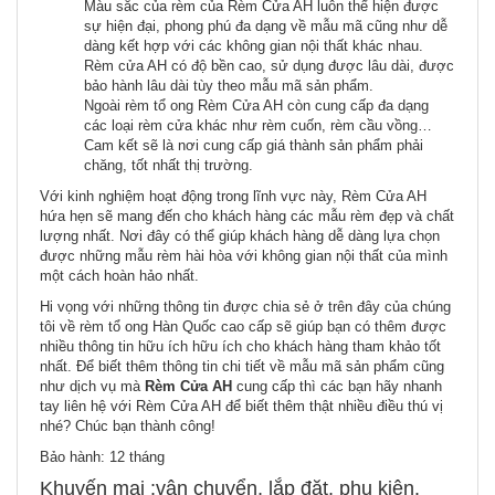
Màu sắc của rèm của Rèm Cửa AH luôn thể hiện được
sự hiện đại, phong phú đa dạng về mẫu mã cũng như dễ
dàng kết hợp với các không gian nội thất khác nhau.
Rèm cửa AH có độ bền cao, sử dụng được lâu dài, được
bảo hành lâu dài tùy theo mẫu mã sản phẩm.
Ngoài rèm tổ ong Rèm Cửa AH còn cung cấp đa dạng
các loại rèm cửa khác như rèm cuốn, rèm cầu vồng…
Cam kết sẽ là nơi cung cấp giá thành sản phẩm phải
chăng, tốt nhất thị trường.
Với kinh nghiệm hoạt động trong lĩnh vực này, Rèm Cửa AH
hứa hẹn sẽ mang đến cho khách hàng các mẫu rèm đẹp và chất
lượng nhất. Nơi đây có thể giúp khách hàng dễ dàng lựa chọn
được những mẫu rèm hài hòa với không gian nội thất của mình
một cách hoàn hảo nhất.
Hi vọng với những thông tin được chia sẻ ở trên đây của chúng
tôi về rèm tổ ong Hàn Quốc cao cấp sẽ giúp bạn có thêm được
nhiều thông tin hữu ích hữu ích cho khách hàng tham khảo tốt
nhất. Để biết thêm thông tin chi tiết về mẫu mã sản phẩm cũng
như dịch vụ mà
Rèm Cửa AH
cung cấp thì các bạn hãy nhanh
tay liên hệ với Rèm Cửa AH để biết thêm thật nhiều điều thú vị
nhé? Chúc bạn thành công!
Bảo hành: 12 tháng
Khuyến mại :vận chuyển, lắp đặt, phụ kiện.