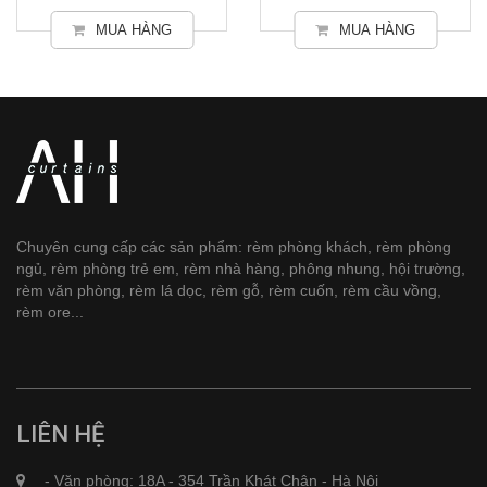
MUA HÀNG
MUA HÀNG
Chuyên cung cấp các sản phẩm: rèm phòng khách, rèm phòng
ngủ, rèm phòng trẻ em, rèm nhà hàng, phông nhung, hội trường,
rèm văn phòng, rèm lá dọc, rèm gỗ, rèm cuốn, rèm cầu vồng,
rèm ore...
LIÊN HỆ
- Văn phòng: 18A - 354 Trần Khát Chân - Hà Nội