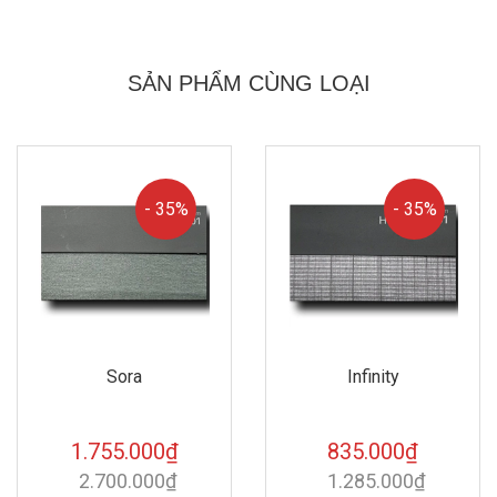
SẢN PHẨM CÙNG LOẠI
- 35%
- 35%
Infinity
Vela
835.000₫
754.000₫
1.285.000₫
1.160.000₫