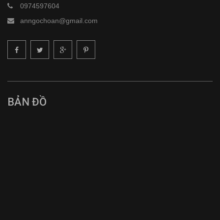
0974597604
anngochoan@gmail.com
BẢN ĐỒ