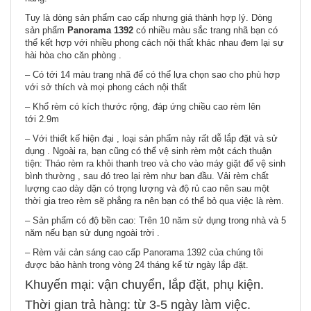
Tuy là dòng sản phẩm cao cấp nhưng giá thành hợp lý. Dòng
sản phẩm
Panorama 1392
có nhiều màu sắc trang nhã bạn có
thể kết hợp với nhiều phong cách nội thất khác nhau đem lại sự
hài hòa cho căn phòng .
– Có tới 14 màu trang nhã để có thể lựa chọn sao cho phù hợp
với sở thích và mọi phong cách nội thất
– Khổ rèm có kích thước rộng, đáp ứng chiều cao rèm lên
tới 2.9m
– Với thiết kế hiện đại , loại sản phẩm này rất dễ lắp đặt và sử
dụng . Ngoài ra, bạn cũng có thể vệ sinh rèm một cách thuận
tiện: Tháo rèm ra khỏi thanh treo và cho vào máy giặt để vệ sinh
bình thường , sau đó treo lại rèm như ban đầu. Vải rèm chất
lượng cao dày dặn có trọng lượng và độ rủ cao nên sau một
thời gia treo rèm sẽ phẳng ra nên bạn có thể bỏ qua việc là rèm.
– Sản phẩm có độ bền cao: Trên 10 năm sử dụng trong nhà và 5
năm nếu bạn sử dụng ngoài trời .
– Rèm vải cản sáng cao cấp Panorama 1392 của chúng tôi
được bảo hành trong vòng 24 tháng kể từ ngày lắp đặt.
Khuyến mại: vận chuyển, lắp đặt, phụ kiện.
Thời gian trả hàng: từ 3-5 ngày làm việc.