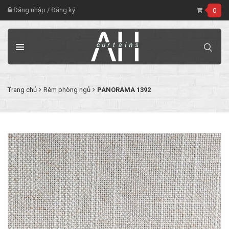
Đăng nhập
/
Đăng ký
0
Trang chủ
Rèm phòng ngủ
PANORAMA 1392