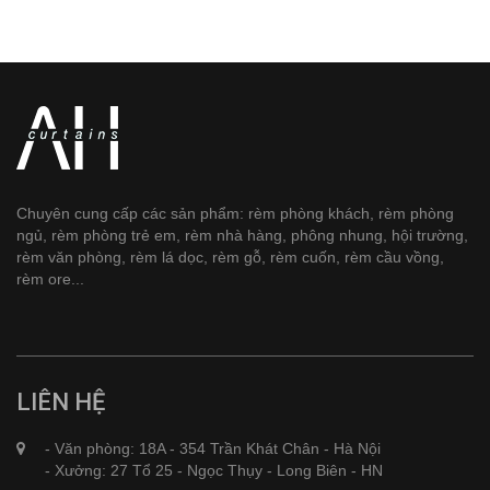
Chuyên cung cấp các sản phẩm: rèm phòng khách, rèm phòng
ngủ, rèm phòng trẻ em, rèm nhà hàng, phông nhung, hội trường,
rèm văn phòng, rèm lá dọc, rèm gỗ, rèm cuốn, rèm cầu vồng,
rèm ore...
LIÊN HỆ
- Văn phòng: 18A - 354 Trần Khát Chân - Hà Nội
- Xưởng: 27 Tổ 25 - Ngọc Thụy - Long Biên - HN