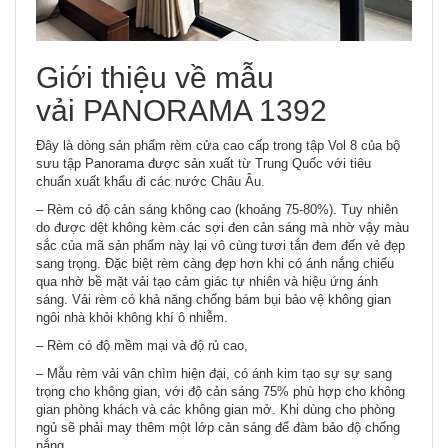
Giới thiệu về mẫu
vải PANORAMA 1392
Đây là dòng sản phẩm rèm cửa cao cấp trong tập Vol 8 của bộ
sưu tập Panorama được sản xuất từ Trung Quốc với tiêu
chuẩn xuất khẩu đi các nước Châu Âu.
– Rèm có độ cản sáng không cao (khoảng 75-80%). Tuy nhiên
do được dệt không kèm các sợi đen cản sáng mà nhờ vậy màu
sắc của mã sản phẩm này lại vô cùng tươi tắn đem đến vẻ đẹp
sang trọng. Đặc biệt rèm càng đẹp hơn khi có ánh nắng chiếu
qua nhờ bề mặt vải tạo cảm giác tự nhiên và hiệu ứng ánh
sáng. Vải rèm có khả năng chống bám bụi bảo vệ không gian
ngôi nhà khỏi không khí ô nhiễm.
– Rèm có độ mềm mại và độ rủ cao,
– Mẫu rèm vải vân chìm hiện đại, có ánh kim tạo sự sự sang
trọng cho không gian, với độ cản sáng 75% phù hợp cho không
gian phòng khách và các không gian mở. Khi dùng cho phòng
ngủ sẽ phải may thêm một lớp cản sáng để đàm bảo độ chống
nắng.