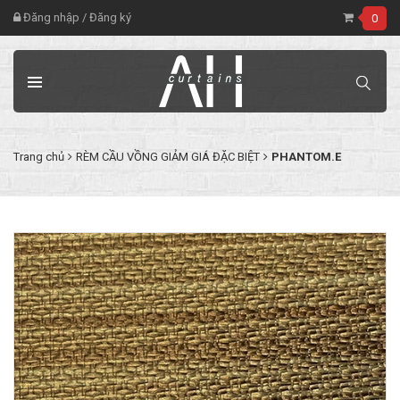
Đăng nhập
/
Đăng ký
0
Trang chủ
RÈM CẦU VỒNG GIẢM GIÁ ĐẶC BIỆT
PHANTOM.E