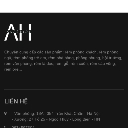
Chuyên cung cấp các sản phẩm: rèm phòng khách, rèm phòng
ngủ, rèm phòng trẻ em, rèm nhà hàng, phông nhung, hội trường,
rèm văn phòng, rèm lá dọc, rèm gỗ, rèm cuốn, rèm cầu vồng,
rèm ore...
LIÊN HỆ
- Văn phòng: 18A - 354 Trần Khát Chân - Hà Nội
- Xưởng: 27 Tổ 25 - Ngọc Thụy - Long Biên - HN
0974597604