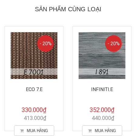
SẢN PHẨM CÙNG LOẠI
- 20%
- 20%
ECO 7.E
INFINITI.E
330.000₫
352.000₫
413.000₫
440.000₫
MUA HÀNG
MUA HÀNG