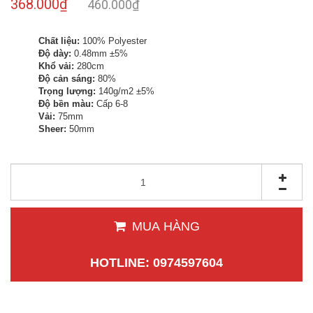
368.000₫
460.000₫
Chất liệu:
100% Polyester
Độ dày:
0.48mm ±5%
Khổ vải:
280cm
Độ cản sáng:
80%
Trọng lượng:
140g/m2 ±5%
Độ bền màu:
Cấp 6-8
Vải:
75mm
Sheer:
50mm
MUA HÀNG
HOTLINE: 0974597604