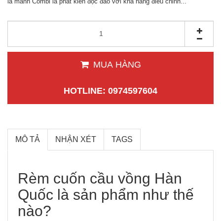
là mành Combi là phát kiến độc đáo với khả năng điều chỉnh...
MUA HÀNG
HOTLINE: 0974597604
MÔ TẢ
NHẬN XÉT
TAGS
Rèm cuốn cầu vồng Hàn
Quốc là sản phẩm như thế
nào?