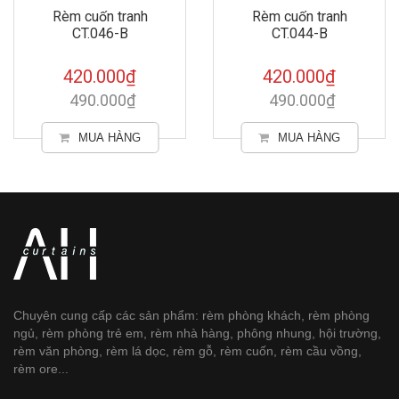
Rèm cuốn tranh
Rèm cuốn tranh
CT.046-B
CT.044-B
420.000₫
420.000₫
490.000₫
490.000₫
MUA HÀNG
MUA HÀNG
Chuyên cung cấp các sản phẩm: rèm phòng khách, rèm phòng
ngủ, rèm phòng trẻ em, rèm nhà hàng, phông nhung, hội trường,
rèm văn phòng, rèm lá dọc, rèm gỗ, rèm cuốn, rèm cầu vồng,
rèm ore...