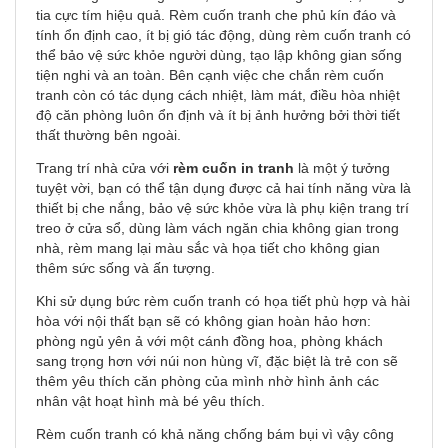
tia cực tím hiệu quả. Rèm cuốn tranh che phủ kín đáo và
tính ổn định cao, ít bị gió tác động, dùng rèm cuốn tranh có
thể bảo vệ sức khỏe người dùng, tạo lập không gian sống
tiện nghi và an toàn. Bên cạnh việc che chắn rèm cuốn
tranh còn có tác dụng cách nhiệt, làm mát, điều hòa nhiệt
độ căn phòng luôn ổn định và ít bị ảnh hưởng bởi thời tiết
thất thường bên ngoài.
Trang trí nhà cửa với
rèm cuốn in tranh
là một ý tưởng
tuyệt vời, bạn có thể tận dụng được cả hai tính năng vừa là
thiết bị che nắng, bảo vệ sức khỏe vừa là phụ kiện trang trí
treo ở cửa sổ, dùng làm vách ngăn chia không gian trong
nhà, rèm mang lại màu sắc và họa tiết cho không gian
thêm sức sống và ấn tượng.
Khi sử dụng bức rèm cuốn tranh có họa tiết phù hợp và hài
hòa với nội thất bạn sẽ có không gian hoàn hảo hơn:
phòng ngủ yên ả với một cánh đồng hoa, phòng khách
sang trọng hơn với núi non hùng vĩ, đặc biệt là trẻ con sẽ
thêm yêu thích căn phòng của mình nhờ hình ảnh các
nhân vật hoạt hình mà bé yêu thích.
Rèm cuốn tranh có khả năng chống bám bụi vì vậy công