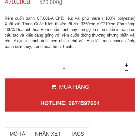
470.000₫
520.000₫
Rèm cuốn tranh CT.001-A Chất liệu: vải phủ nhựa ( 100% polyester)
Xuất xứ: Trung Quốc Kích thước tối đa: R350cm x C210cm Cản sáng:
100% Họa tiết: hoa Rèm cuốn tranh hay còn gọi là màn cuốn in tranh có
cấu tạo và kiểu dáng gống với rèm cuốn thông thường nhưng phần vải
rèm được in tranh ảnh theo nhiều chủ đề: Hoa lá, tranh phong cảnh,
tranh sơn thủy, tranh hoạt hình, tranh...
MUA HÀNG
HOTLINE: 0974597604
MÔ TẢ
NHẬN XÉT
TAGS