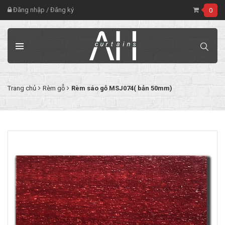
Đăng nhập
/
Đăng ký
0
Trang chủ
Rèm gỗ
Rèm sáo gỗ MSJ074( bản 50mm)