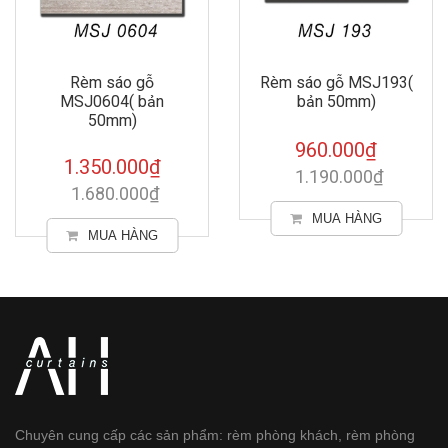
áo gỗ
Rèm sáo gỗ MSJ193(
Rèm sáo g
4( bản
bản 50mm)
bản 5
m)
960.000₫
960.
.000₫
1.190.000₫
1.190
.000₫
MUA HÀNG
MUA
 HÀNG
Chuyên cung cấp các sản phẩm: rèm phòng khách, rèm phòng