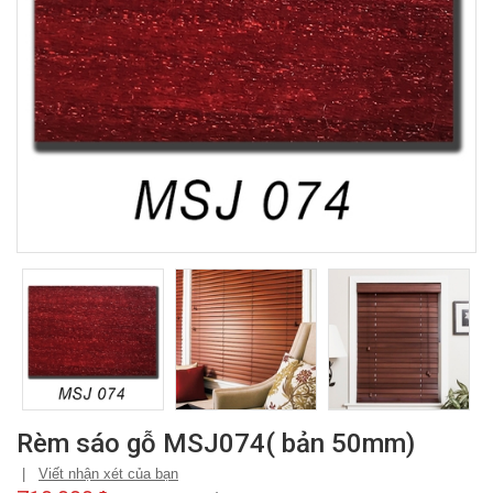
Rèm sáo gỗ MSJ074( bản 50mm)
|
Viết nhận xét của bạn