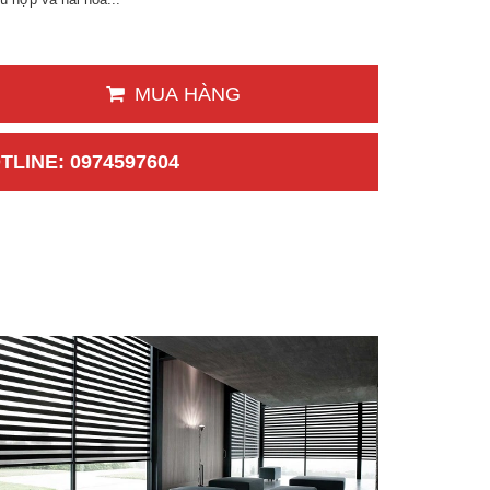
MUA HÀNG
TLINE: 0974597604