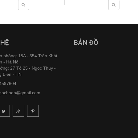
 HỆ
BẢN ĐỒ
n phòng: 18A - 354 Trần Khát
n - Hà Nội
ởng: 27 Tổ 25 - Ngọc Thụy -
g Biên - HN
4597604
gochoan@gmail.com