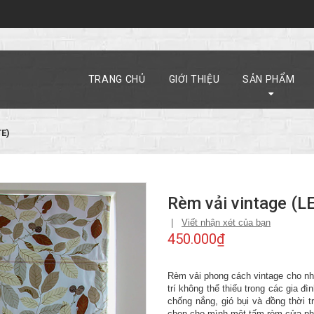
TRANG CHỦ
GIỚI THIỆU
SẢN PHẨM
TE)
Rèm vải vintage (
|
Viết nhận xét của bạn
450.000₫
Rèm vải phong cách vintage cho nh
trí không thể thiếu trong các gia đ
chống nắng, gió bụi và đồng thời 
chọn cho mình một tấm rèm cửa phù