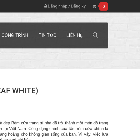
Đăng nhập
/
Đăng ký
0
CÔNG TRÌNH
TIN TỨC
LIÊN HỆ
LEAF WHITE)
à đẹp Rèm cửa trang trí nhà đã trở thành một món đồ trang
ình tại Việt Nam. Công dụng chính của tấm rèm cửa chính là
trang hoàng cho không gian sống của bạn. Vì vậy, việc lựa
 hợp và hài hòa...