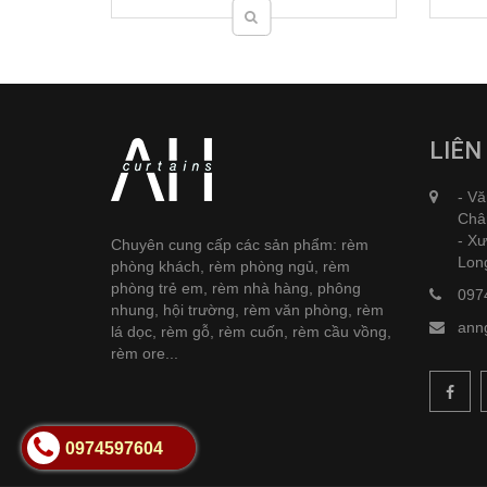
LIÊN
- Vă
Châ
- Xư
Chuyên cung cấp các sản phẩm: rèm
Lon
phòng khách, rèm phòng ngủ, rèm
phòng trẻ em, rèm nhà hàng, phông
097
nhung, hội trường, rèm văn phòng, rèm
ann
lá dọc, rèm gỗ, rèm cuốn, rèm cầu vồng,
rèm ore...
0974597604