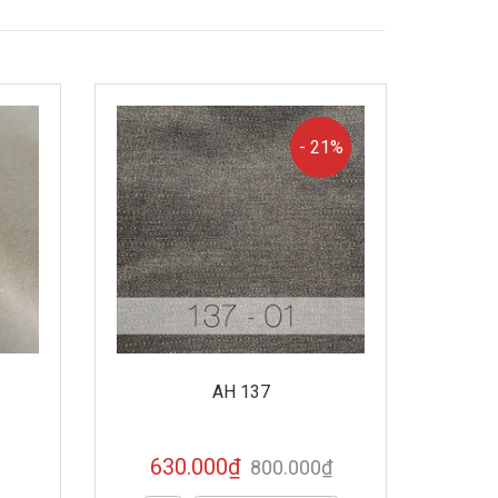
- 21%
AH 137
630.000₫
800.000₫