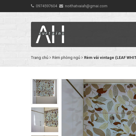
0974597604
noithatvaiah@gmai.com
Trang chủ
Rèm phòng ngủ
Rèm vải vintage (LEAF WHI