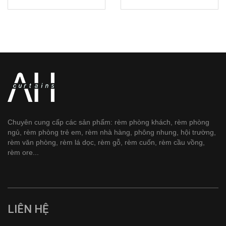
Chuyên cung cấp các sản phẩm: rèm phòng khách, rèm phòng
ngủ, rèm phòng trẻ em, rèm nhà hàng, phông nhung, hội trường,
rèm văn phòng, rèm lá dọc, rèm gỗ, rèm cuốn, rèm cầu vồng,
rèm ore...
LIÊN HỆ