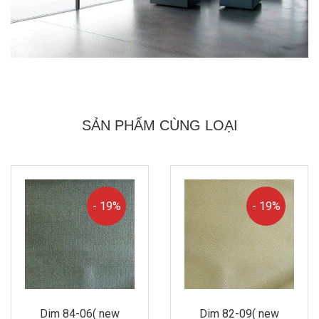
SẢN PHẨM CÙNG LOẠI
- 19%
- 19%
Dim 84-06( new
Dim 82-09( new