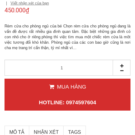
|
Viết nhận xét của bạn
450.000₫
Rèm cửa cho phòng ngủ của bé Chọn rèm cửa cho phòng ngủ đang là
vấn đề được rất nhiều gia đình quan tâm. Đặc biệt những gia đình có
con nhỏ cho ở riêng phòng thì việc tìm mua một chiếc rèm cửa là môt
việc tương đối khó khăn. Phòng ngủ của các con bao giờ cũng là nơi
cha mẹ trang trí cẩn thận, tỷ mỉ nhất vì...
MUA HÀNG
HOTLINE: 0974597604
MÔ TẢ
NHẬN XÉT
TAGS