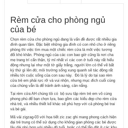
Rèm cửa cho phòng ngủ
của bé
Chọn rèm cửa cho phòng ngủ đang là vấn đề được rất nhiều gia
đình quan tâm. Đặc biệt những gia đình có con nhỏ cho ở riêng
phòng thì việc tìm mua một chiếc rèm cửa là môt việc tương
đối khó khăn. Phòng ngủ của các con bao giờ cũng là nơi cha
mẹ trang trí cẩn thận, tỷ mỉ nhất vì các con ở tuổi này rất hiếu
động nhưng lại như một tờ giấy trắng, người lớn có thể vẽ bất
kỳ thứ gì lên đó; môi trường sống xung quanh sẽ tác động rất
nhiều tới cuộc sống của con sau này. Đó là lý do tại sao rèm
cửa trẻ em phải rực rỡ và vui nhộn, nhưng mục đích cuối cùng
của chúng vẫn là để tránh ánh sáng, cản nắng.
Tại rèm cửa AH chúng tôi có bộ sưu tập
rèm trẻ em
vô cùng
phong phú để bạn chọn lựa, bao gồm các kiểu đẹp cho rèm cửa
nhà trẻ, và nhiều thiết kế khác sẽ phù hợp với cả phòng bé trai
và bé gái.
Mã vải zigzag-03 với họa tiết zic zac ghi mang phong cách hiện
đại trẻ trung có thể sử dụng cho không gian phòng các bé được
lâu dài phù hợp với nhiều độ tuổi, hoặc có thể lắp đặt ở các khu