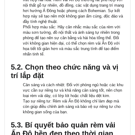
nội thất gỗ tự nhiên, đồ đồng, các vật dụng trang trí mang
hơi hướng Á Đông hoặc phong cách Bohemian. Sự kết
hợp này sẽ tạo nên một không gian ấm cúng, độc đáo và
đầy tính nghệ thuật.
Phối hợp màu sắc:
Hãy cân nhắc màu sắc của rèm với
màu sơn tường, đồ nội thất và ánh sáng tự nhiên trong
phòng để tạo nên sự cân bằng và hài hòa tổng thể. Đối
với không gian hiện đại, có thể chọn rèm vải Ấn Độ với
họa tiết tối giản hơn và màu sắc trung tính để tạo điểm
nhấn tinh tế.
5.2. Chọn theo chức năng và vị
trí lắp đặt
Cản sáng và cách nhiệt:
Đối với phòng ngủ hoặc các khu
vực cần sự riêng tư và khả năng cản sáng tốt, nên chọn
loại rèm vải dày, có lớp lót hoặc chất liệu dệt kim.
Tạo sự riêng tư:
Rèm vải Ấn Độ không chỉ làm đẹp mà
còn giúp điều chỉnh ánh sáng và bảo vệ sự riêng tư cho
không gian sống của bạn.
5.3. Bí quyết bảo quản rèm vải
Ấn Độ bền đẹp theo thời gian