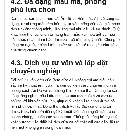
4.2. Đa dạng mẫu mã, phong
phú lựa chọn
Danh mục sản phẩm rèm vải Ấn Độ tại Rèm cửa AH vô cùng đa
dạng, từ những mẫu rèm kéo tay truyền thống đến các giải pháp
rèm tự động thông minh, đáp ứng mọi nhu cầu và sở thích. Quý
khách có thể lựa chọn từ hàng trăm mẫu vải, họa tiết và màu
sắc khác nhau, đảm bảo tìm được bộ rèm ưng ý nhất. Chúng tôi
cũng hỗ trợ
tùy chỉnh kích thước và thiết kế
theo yêu cầu riêng
của từng khách hàng.
4.3. Dịch vụ tư vấn và lắp đặt
chuyên nghiệp
Đội ngũ tư vấn viên của Rèm cửa AH không chỉ am hiểu sâu
sắc về kỹ thuật rèm cửa mà còn có kiến thức chuyên môn về
phong cách Ấn Độ và xu hướng thiết kế nội thất. Chúng tôi sẵn
sàng lắng nghe, thấu hiểu nhu cầu của quý khách và đưa ra
những lời khuyên hữu ích, giúp quý khách lựa chọn được bộ
rèm phù hợp nhất. Đồng thời, dịch vụ lắp đặt của chúng tôi
được thực hiện bởi đội ngũ kỹ thuật viên lành nghề, đảm bảo
nhanh chóng, chuẩn xác và an toàn. Chúng tôi cũng hỗ trợ quý
khách trong việc
thiết kế rèm cửa và nội thất vải cao cấp
để tạo
nên một không gian sống hoàn hảo.