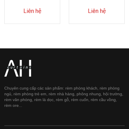
Liên hệ
Liên hệ
Chuyên cung cấp các sản phẩm: rèm phòng khách, rèm phòng
ngủ, rèm phòng trẻ em, rèm nhà hàng, phông nhung, hội trường,
rèm văn phòng, rèm lá dọc, rèm gỗ, rèm cuốn, rèm cầu vồng,
rèm ore...