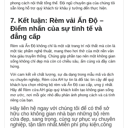
phong cách nội thất tổng thể. Đội ngũ chuyên gia của chúng tôi
sẵn lòng hỗ trợ quý khách từ khâu ý tưởng đến thực hiện.
7. Kết luận: Rèm vải Ấn Độ –
Điểm nhấn của sự tinh tế và
đẳng cấp
Rèm vải Ấn Độ
không chỉ là một vật trang trí nội thất mà còn là
một tác phẩm nghệ thuật, mang theo hơi thở của một nền văn
hóa giàu truyền thống. Chúng góp phần tạo nên một không gian
sống không chỉ đẹp mà còn có chiều sâu, ấm cúng và đầy cảm
hứng.
Với cam kết về chất lượng, sự đa dạng trong mẫu mã và dịch
vụ chuyên nghiệp,
Rèm cửa AH
tự tin là đối tác tin cậy để quý
khách lựa chọn những bộ rèm vải Ấn Độ cao cấp, ưng ý nhất.
Hãy để Rèm cửa AH giúp quý khách kiến tạo không gian sống
mơ ước, nơi mỗi góc nhỏ đều phản ánh phong cách và cá tính
riêng của bạn.
Hãy liên hệ ngay với
chúng tôi
để có thể sở
hữu cho không gian nhà bạn những bộ rèm
cửa đẹp, sang trọng, cùng sự phục vụ chuyên
nghiệp, tận tâm nhất.Miễn phí phụ kiện,công