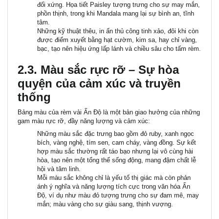
đối xứng. Họa tiết Paisley tượng trưng cho sự may mắn,
phồn thịnh, trong khi Mandala mang lại sự bình an, tĩnh
tâm.
Những kỹ thuật thêu, in ấn thủ công tinh xảo, đôi khi còn
được điểm xuyết bằng hạt cườm, kim sa, hay chỉ vàng,
bạc, tạo nên hiệu ứng lấp lánh và chiều sâu cho tấm rèm.
2.3. Màu sắc rực rỡ – Sự hòa
quyện của cảm xúc và truyền
thống
Bảng màu của rèm vải Ấn Độ là một bản giao hưởng của những
gam màu rực rỡ, đầy năng lượng và cảm xúc:
Những
màu sắc đặc trưng
bao gồm
đỏ ruby, xanh ngọc
bích, vàng nghệ, tím sen, cam cháy, vàng đồng
. Sự kết
hợp màu sắc thường rất táo bạo nhưng lại vô cùng hài
hòa, tạo nên một tổng thể sống động, mang đậm chất lễ
hội và tâm linh.
Mỗi màu sắc không chỉ là yếu tố thị giác mà còn phản
ánh ý nghĩa và năng lượng tích cực trong văn hóa Ấn
Độ, ví dụ như màu đỏ tượng trưng cho sự đam mê, may
mắn; màu vàng cho sự giàu sang, thịnh vượng.