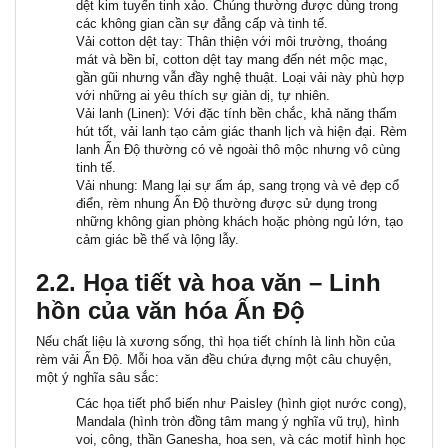
dệt kim tuyến tinh xảo. Chúng thường được dùng trong
các không gian cần sự đẳng cấp và tinh tế.
Vải cotton dệt tay:
Thân thiện với môi trường, thoáng
mát và bền bỉ, cotton dệt tay mang đến nét mộc mạc,
gần gũi nhưng vẫn đầy nghệ thuật. Loại vải này phù hợp
với những ai yêu thích sự giản dị, tự nhiên.
Vải lanh (Linen):
Với đặc tính bền chắc, khả năng thấm
hút tốt, vải lanh tạo cảm giác thanh lịch và hiện đại. Rèm
lanh Ấn Độ thường có vẻ ngoài thô mộc nhưng vô cùng
tinh tế.
Vải nhung:
Mang lại sự ấm áp, sang trọng và vẻ đẹp cổ
điển, rèm nhung Ấn Độ thường được sử dụng trong
những không gian phòng khách hoặc phòng ngủ lớn, tạo
cảm giác bề thế và lộng lẫy.
2.2. Họa tiết và hoa văn – Linh
hồn của văn hóa Ấn Độ
Nếu chất liệu là xương sống, thì họa tiết chính là linh hồn của
rèm vải Ấn Độ. Mỗi hoa văn đều chứa đựng một câu chuyện,
một ý nghĩa sâu sắc:
Các
họa tiết phổ biến
như
Paisley
(hình giọt nước cong),
Mandala
(hình tròn đồng tâm mang ý nghĩa vũ trụ), hình
voi, công, thần Ganesha, hoa sen, và các motif hình học