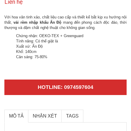
Liên hệ
Với hoa văn tinh xảo, chất liệu cao cấp và thiết kế bắt kịp xu hướng nội
thất,
vải rèm nhập khẩu Ấn Độ
mang đến phong cách độc đáo, thời
thượng và đậm chất nghệ thuật cho không gian sống.
Chứng nhận:
OEKO-TEX + Greenguard
Tính năng: Có thể giặt là
Xuất xứ: Ấn Độ
Khổ: 140cm
Cản sáng: 75-80%
HOTLINE: 0974597604
MÔ TẢ
NHẬN XÉT
TAGS