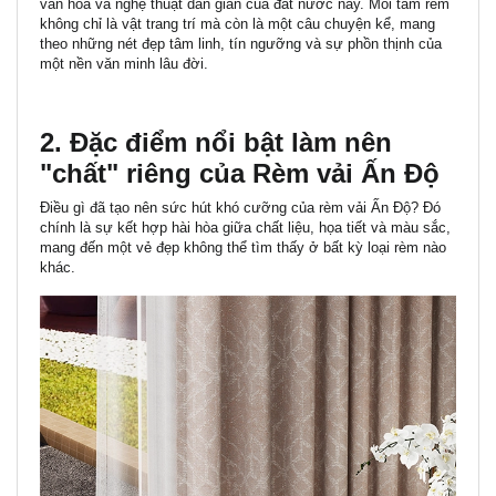
văn hóa và nghệ thuật dân gian của đất nước này. Mỗi tấm rèm
không chỉ là vật trang trí mà còn là một câu chuyện kể, mang
theo những nét đẹp tâm linh, tín ngưỡng và sự phồn thịnh của
một nền văn minh lâu đời.
2. Đặc điểm nổi bật làm nên
"chất" riêng của Rèm vải Ấn Độ
Điều gì đã tạo nên sức hút khó cưỡng của rèm vải Ấn Độ? Đó
chính là sự kết hợp hài hòa giữa chất liệu, họa tiết và màu sắc,
mang đến một vẻ đẹp không thể tìm thấy ở bất kỳ loại rèm nào
khác.