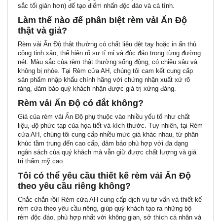
sắc tối giản hơn) để tạo điểm nhấn độc đáo và cá tính.
Làm thế nào để phân biệt rèm vải Ấn Độ
thật và giả?
Rèm vải Ấn Độ thật
thường có chất liệu dệt tay hoặc in ấn thủ
công tinh xảo, thể hiện rõ sự tỉ mỉ và độc đáo trong từng đường
nét. Màu sắc của rèm thật thường sống động, có chiều sâu và
không bị nhòe. Tại Rèm cửa AH, chúng tôi cam kết cung cấp
sản phẩm nhập khẩu chính hãng với
chứng nhận xuất xứ rõ
ràng
, đảm bảo quý khách nhận được giá trị xứng đáng.
Rèm vải Ấn Độ có đắt không?
Giá của
rèm vải Ấn Độ
phụ thuộc vào nhiều yếu tố như chất
liệu, độ phức tạp của họa tiết và kích thước. Tuy nhiên, tại Rèm
cửa AH, chúng tôi cung cấp nhiều mức giá khác nhau, từ phân
khúc tầm trung đến cao cấp, đảm bảo phù hợp với đa dạng
ngân sách của quý khách mà vẫn giữ được chất lượng và giá
trị thẩm mỹ cao.
Tôi có thể yêu cầu thiết kế rèm vải Ấn Độ
theo yêu cầu riêng không?
Chắc chắn rồi! Rèm cửa AH cung cấp dịch vụ tư vấn và
thiết kế
rèm cửa theo yêu cầu riêng
, giúp quý khách tạo ra những bộ
rèm độc đáo, phù hợp nhất với không gian, sở thích cá nhân và