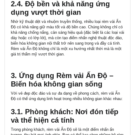
2.4. Độ bền và khả năng ứng
dụng vượt thời gian
Nhờ kỹ thuật dệt và nhuộm truyền thống, nhiều loại rèm vải Ấn
Độ có
khả năng giữ màu tốt
và độ bền cao. Chúng không chỉ có
khả năng chống nắng, cản sáng hiệu quả (đặc biệt là các loại vải
dày hoặc có lớp lót), mà còn tạo điểm nhấn nghệ thuật độc đáo,
biến hóa không gian nội thất trở nên sang trọng và đầy cá tính.
Rèm vải Ấn Độ không chỉ là một xu hướng nhất thời mà là một
giá trị thẩm mỹ vượt thời gian.
3. Ứng dụng Rèm vải Ấn Độ –
Biến hóa không gian sống
Với vẻ đẹp độc đáo và sự đa dạng về phong cách, rèm vải Ấn
Độ có thể ứng dụng linh hoạt trong nhiều không gian khác nhau:
3.1. Phòng khách: Nơi đón tiếp
và thể hiện cá tính
Trong phòng khách, rèm vải Ấn Độ sẽ là một điểm nhấn ấn
tượng, thu hút mọi ánh nhìn. Bạn có thể lựa chọn những bộ rèm