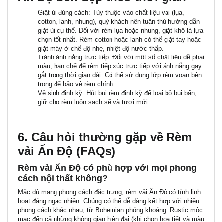
Giặt ủi đúng cách:
Tùy thuộc vào chất liệu vải (lụa,
cotton, lanh, nhung), quý khách nên tuân thủ hướng dẫn
giặt ủi cụ thể. Đối với rèm lụa hoặc nhung, giặt khô là lựa
chọn tốt nhất. Rèm cotton hoặc lanh có thể giặt tay hoặc
giặt máy ở chế độ nhẹ, nhiệt độ nước thấp.
Tránh ánh nắng trực tiếp:
Đối với một số chất liệu dễ phai
màu, hạn chế để rèm tiếp xúc trực tiếp với ánh nắng gay
gắt trong thời gian dài. Có thể sử dụng lớp rèm voan bên
trong để bảo vệ rèm chính.
Vệ sinh định kỳ:
Hút bụi rèm định kỳ để loại bỏ bụi bẩn,
giữ cho rèm luôn sạch sẽ và tươi mới.
6. Câu hỏi thường gặp về Rèm
vải Ấn Độ (FAQs)
Rèm vải Ấn Độ có phù hợp với mọi phong
cách nội thất không?
Mặc dù mang phong cách đặc trưng,
rèm vải Ấn Độ
có tính linh
hoạt đáng ngạc nhiên. Chúng có thể dễ dàng kết hợp với nhiều
phong cách khác nhau, từ
Bohemian
phóng khoáng,
Rustic
mộc
mạc đến cả những không gian
hiện đại
(khi chọn họa tiết và màu