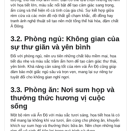
với họa tiết lớn, màu sắc nổi bật để tạo cảm giác sang trọng,
ấm cúng và thể hiện rõ cá tính của gia chủ. Sự kết hợp giữa
rèm cửa và các món đồ nội thất gỗ chạm khắc, đồ đồng hay
tranh ảnh nghệ thuật sẽ tạo nên một tổng thể hài hòa, đậm chất
Á Đông.
3.2. Phòng ngủ: Không gian của
sự thư giãn và yên bình
Đối với phòng ngủ, nên ưu tiên những chất liệu mềm mại, họa
tiết dịu nhẹ và màu sắc trầm ấm hơn để tạo cảm giác thư thái,
yên bình. Khả năng cản sáng tốt của rèm vải Ấn Độ cũng giúp
đảm bảo một giấc ngủ sâu và trọn vẹn, mang lại sự riêng tư
tuyệt đối cho không gian nghỉ ngơi.
3.3. Phòng ăn: Nơi sum họp và
thưởng thức hương vị cuộc
sống
Một bộ rèm vải Ấn Độ với màu sắc tươi sáng, họa tiết hoa lá có
thể mang lại không khí vui tươi, ấm cúng cho phòng ăn, khuyến
khích sự sum họp và thưởng thức bữa ăn. Nên chọn những loại
rèm dễ vệ sinh để tiện lợi trong quá trình sử dụng.