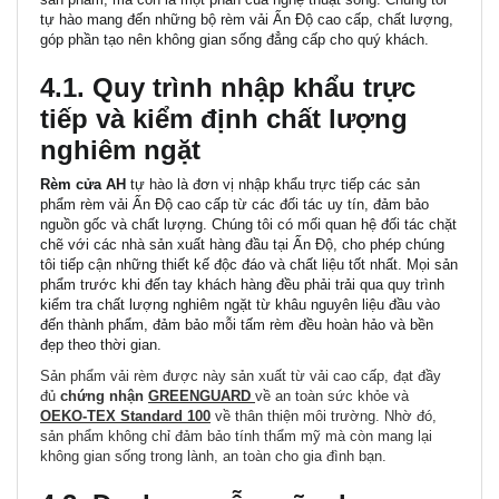
tự hào mang đến những bộ rèm vải Ấn Độ cao cấp, chất lượng,
góp phần tạo nên không gian sống đẳng cấp cho quý khách.
4.1. Quy trình nhập khẩu trực
tiếp và kiểm định chất lượng
nghiêm ngặt
Rèm cửa AH
tự hào là đơn vị
nhập khẩu trực tiếp
các sản
phẩm rèm vải Ấn Độ cao cấp từ các đối tác uy tín, đảm bảo
nguồn gốc và chất lượng. Chúng tôi có mối quan hệ đối tác chặt
chẽ với các nhà sản xuất hàng đầu tại Ấn Độ, cho phép chúng
tôi tiếp cận những thiết kế độc đáo và chất liệu tốt nhất. Mọi sản
phẩm trước khi đến tay khách hàng đều phải trải qua
quy trình
kiểm tra chất lượng nghiêm ngặt
từ khâu nguyên liệu đầu vào
đến thành phẩm, đảm bảo mỗi tấm rèm đều hoàn hảo và bền
đẹp theo thời gian.
Sản phẩm vải rèm được này sản xuất từ vải cao cấp, đạt đầy
đủ
chứng nhận
GREENGUARD
về an toàn sức khỏe và
OEKO-TEX Standard 100
về thân thiện môi trường. Nhờ đó,
sản phẩm không chỉ đảm bảo tính thẩm mỹ mà còn mang lại
không gian sống trong lành, an toàn cho gia đình bạn.