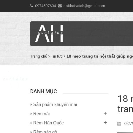
0974597604
noithatvaiah@gmai.com
18 mẹo trang trí nội thất giúp n
Trang chủ
Tin tức
DANH MỤC
18 
Sản phẩm khuyến mãi
tra
+
Rèm vải
+
Rèm Hàn Quốc
02/7
Rèm sáo gỗ