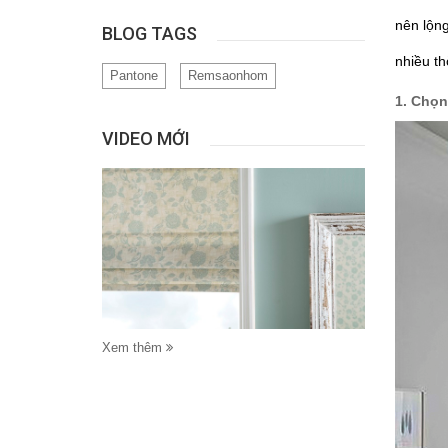
nên lộn
BLOG TAGS
nhiều th
Pantone
Remsaonhom
VIDEO MỚI
Xem thêm