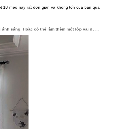
iệt 18 mẹo này rất đơn giản và không tốn của bạn qua
1
. Chọn loại rèm voan mỏng vừa đảm bảo sự riêng tư vừa cung cấp được ánh sáng. Hoặc có thể làm thêm một lớp vải dày nếu bạn đề cao sự cá nhân.