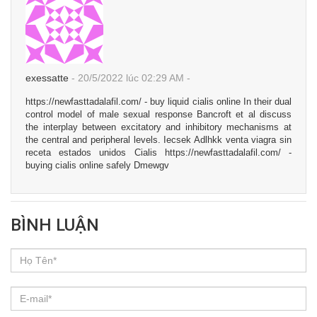
exessatte
-
20/5/2022
lúc 02:29 AM
-
https://newfasttadalafil.com/ - buy liquid cialis online In their dual
control model of male sexual response Bancroft et al discuss
the interplay between excitatory and inhibitory mechanisms at
the central and peripheral levels. Iecsek Adlhkk venta viagra sin
receta estados unidos Cialis https://newfasttadalafil.com/ -
buying cialis online safely Dmewgv
BÌNH LUẬN