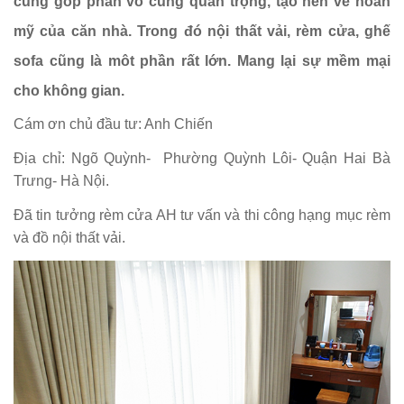
cũng góp phần vô cùng quan trọng, tạo nên vẻ hoàn
mỹ của căn nhà. Trong đó nội thất vải, rèm cửa, ghế
sofa cũng là môt phần rất lớn. Mang lại sự mềm mại
cho không gian.
Cám ơn chủ đầu tư: Anh Chiến
Địa chỉ: Ngõ Quỳnh- Phường Quỳnh Lôi- Quận Hai Bà
Trưng- Hà Nội.
Đã tin tưởng rèm cửa AH tư vấn và thi công hạng mục rèm
và đồ nội thất vải.