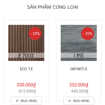
SẢN PHẨM CÙNG LOẠI
- 20%
- 20%
INFINITI.E
WOODLOCK.E
352.000₫
360.000₫
440.000₫
451.000₫
MUA HÀNG
MUA HÀNG