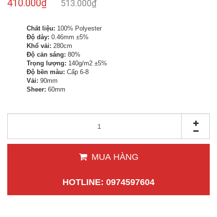
410.000₫
513.000₫
Chất liệu:
100% Polyester
Độ dày:
0.46mm ±5%
Khổ vải:
280cm
Độ cản sáng:
80%
Trọng lượng:
140g/m2 ±5%
Độ bền màu:
Cấp 6-8
Vải:
90mm
Sheer:
60mm
MUA HÀNG
HOTLINE: 0974597604