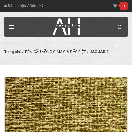
Đăng nhập
/
Đăng ký
0
Trang chủ
RÈM CẦU VỒNG GIẢM GIÁ ĐẶC BIỆT
JAGUAR.E