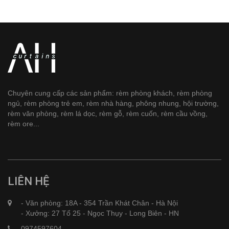
Chuyên cung cấp các sản phẩm: rèm phòng khách, rèm phòng
ngủ, rèm phòng trẻ em, rèm nhà hàng, phông nhung, hội trường,
rèm văn phòng, rèm lá dọc, rèm gỗ, rèm cuốn, rèm cầu vồng,
rèm ore...
LIÊN HỆ
- Văn phòng: 18A - 354 Trần Khát Chân - Hà Nội
- Xưởng: 27 Tổ 25 - Ngọc Thụy - Long Biên - HN
0974597604