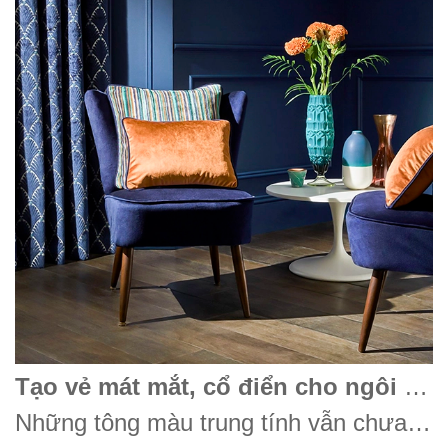
Tạo vẻ mát mắt, cổ điển cho ngôi nhà
Những tông màu trung tính vẫn chưa hạ nhiệt đối với thiết kế nội thất đòi hỏi sự trang nhã, tinh tế và pha chút hiện đại. Đối với không gian trung tính sẵn có, bạn chỉ cần chọn một điểm nhấn màu xanh như