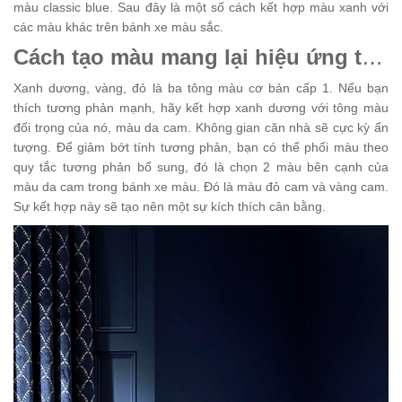
màu classic blue. Sau đây là một số cách kết hợp màu xanh với
các màu khác trên bánh xe màu sắc.
Cách tạo màu mang lại hiệu ứng thị giác mạnh mẽ
Xanh dương, vàng, đỏ là ba tông màu cơ bản cấp 1. Nếu bạn
thích tương phản mạnh, hãy kết hợp xanh dương với tông màu
đối trọng của nó, màu da cam. Không gian căn nhà sẽ cực kỳ ấn
tượng. Để giảm bớt tính tương phản, bạn có thể phối màu theo
quy tắc tương phản bổ sung, đó là chọn 2 màu bên cạnh của
màu da cam trong bánh xe màu. Đó là màu đỏ cam và vàng cam.
Sự kết hợp này sẽ tạo nên một sự kích thích cân bằng.