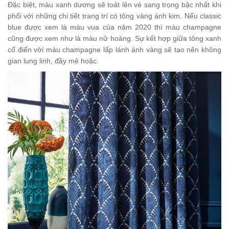
Đặc biệt, màu xanh dương sẽ toát lên vẻ sang trọng bậc nhất khi
phối với những chi tiết trang trí có tông vàng ánh kim. Nếu classic
blue được xem là màu vua của năm 2020 thì màu champagne
cũng được xem như là màu nữ hoàng. Sự kết hợp giữa tông xanh
cổ điển với màu champagne lấp lánh ánh vàng sẽ tạo nên không
gian lung linh, đầy mê hoặc.