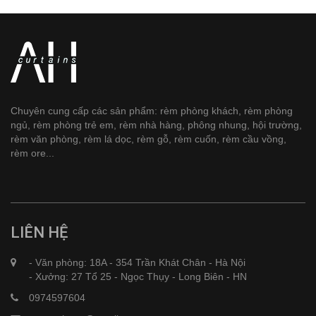
Chuyên cung cấp các sản phẩm: rèm phòng khách, rèm phòng
ngủ, rèm phòng trẻ em, rèm nhà hàng, phông nhung, hội trường,
rèm văn phòng, rèm lá dọc, rèm gỗ, rèm cuốn, rèm cầu vồng,
rèm ore...
LIÊN HỆ
- Văn phòng: 18A - 354 Trần Khát Chân - Hà Nội
- Xưởng: 27 Tổ 25 - Ngọc Thụy - Long Biên - HN
0974597604