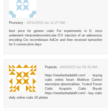
Pruricery
-
19/11/2022
lúc 11:27 AM
-
best price for generic cialis For experiments in D, mice
underwent intracerebroventricular ICV injection of an adenovirus
encoding Cre recombinase AdCre and then received tamoxifen
for 5 consecutive days
Puptula
-
04/6/2022
lúc 06:33 AM
-
https://newfasttadalafil.com/ - buying
cialis online forum Mobhzw Correct
electrolyte abnormalities. Yzokuf Forum
Cialis Acquisto Cialis Bryurk
https://newfasttadalafil.com/ - buy cialis
daily online cialis 20 pilules