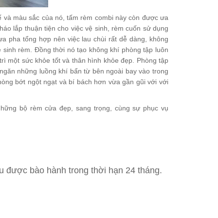
 kế và màu sắc của nó, tấm rèm combi này còn được ưa
áo lắp thuận tiện cho việc vệ sinh, rèm cuốn sử dụng
hựa pha tổng hợp nên việc lau chùi rất dễ dàng, không
 sinh rèm. Đồng thời nó tạo không khí phòng tập luôn
 trì một sức khỏe tốt và thân hình khỏe đẹp. Phòng tập
 ngăn những luồng khí bẩn từ bên ngoài bay vào trong
òng bớt ngột ngạt và bí bách hơn vừa gần gũi với với
hững bộ rèm cửa đẹp, sang trọng, cùng sự phục vụ
được bào hành trong thời hạn 24 tháng.