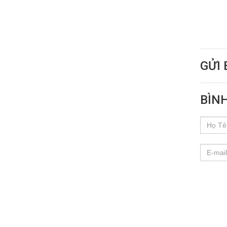
GỬI 
BÌN