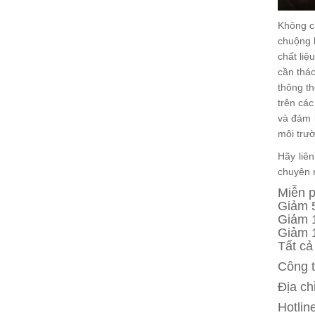
Không c
chuộng l
chất liệ
cần tháo
thông th
trên cá
và đảm 
môi trườ
Hãy liê
chuyên n
Miễn p
Giảm 5
Giảm 1
Giảm 1
Tất cả
Công 
Địa ch
Hotli