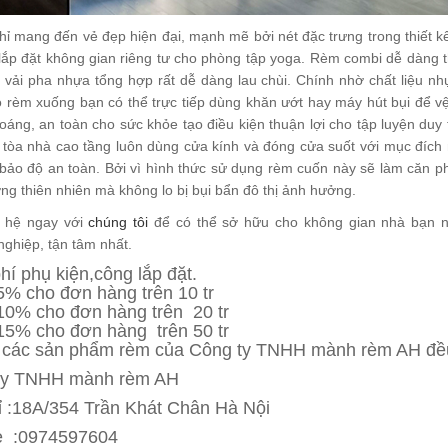
hỉ mang đến vẻ đẹp hiện đại, mạnh mẽ bởi nét đặc trưng trong thiết
ắp đặt không gian riêng tư cho phòng tập yoga. Rèm combi dễ dàng th
u vải pha nhựa tổng hợp rất dễ dàng lau chùi. Chính nhờ chất liệu n
 rèm xuống bạn có thể trực tiếp dùng khăn ướt hay máy hút bụi để vệ
oáng, an toàn cho sức khỏe tạo điều kiện thuận lợi cho tập luyện duy
c tòa nhà cao tầng luôn dùng cửa kính và đóng cửa suốt với mục đích
bảo độ an toàn. Bởi vì hình thức sử dụng rèm cuốn này sẽ làm căn ph
ng thiên nhiên mà không lo bị bụi bẩn đô thị ảnh hưởng.
n hệ ngay với
chúng tôi
để có thể sở hữu cho không gian nhà bạn n
ghiệp, tận tâm nhất.
hí phụ kiện,công lắp đặt.
% cho đơn hàng trên 10 tr
0% cho đơn hàng trên 20 tr
5% cho đơn hàng trên 50 tr
 các sản phẩm rèm của Công ty TNHH mành rèm AH đều 
ty TNHH mành rèm AH
ỉ :18A/354 Trần Khát Chân Hà Nội
ne :0974597604