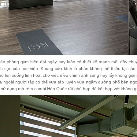
ăn phòng gym hiện đại ngày nay luôn có thiết kế mạnh mẽ, đầy chuy
ích cực của học viên. Khung cửa kính là phần không thể thiếu tại c
o lên xuống linh hoạt cho việc điều chỉnh ảnh sáng hay lấy không gi
a ngoài người tập có thể vừa tập luyện vừa ngắm đường phố bên ngoà
 sử dụng mà rèm combi Hàn Quốc rất phù hợp để kết hợp với không 