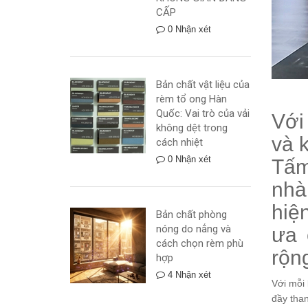
CẤP
0 Nhận xét
Bản chất vật liệu của
rèm tổ ong Hàn
Quốc: Vai trò của vải
Với
không dệt trong
và 
cách nhiệt
0 Nhận xét
Tấm
nhà
hiệ
Bản chất phòng
nóng do nắng và
ưa 
cách chọn rèm phù
rộn
hợp
4 Nhận xét
Với mỗi
đầy tha