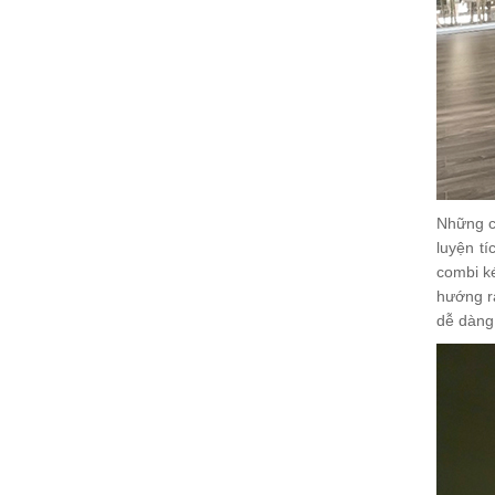
Những c
luyện t
combi ké
hướng r
dễ dàng