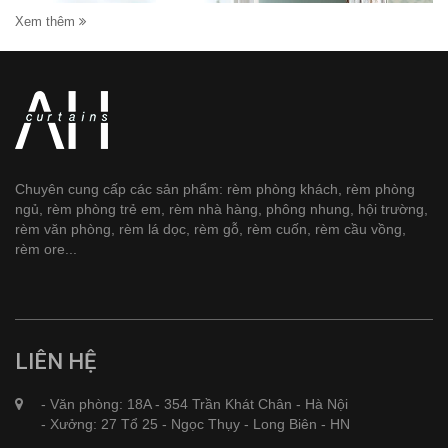
Xem thêm
Chuyên cung cấp các sản phẩm: rèm phòng khách, rèm phòng
ngủ, rèm phòng trẻ em, rèm nhà hàng, phông nhung, hội trường,
rèm văn phòng, rèm lá dọc, rèm gỗ, rèm cuốn, rèm cầu vồng,
rèm ore...
LIÊN HỆ
- Văn phòng: 18A - 354 Trần Khát Chân - Hà Nội
- Xưởng: 27 Tổ 25 - Ngọc Thụy - Long Biên - HN