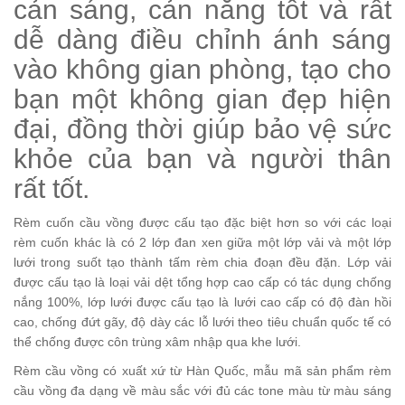
cản sáng, cản nắng tốt và rất
dễ dàng điều chỉnh ánh sáng
vào không gian phòng, tạo cho
bạn một không gian đẹp hiện
đại, đồng thời giúp bảo vệ sức
khỏe của bạn và người thân
rất tốt.
Rèm cuốn cầu vồng được cấu tạo đặc biệt hơn so với các loại
rèm cuốn khác là có 2 lớp đan xen giữa một lớp vải và một lớp
lưới trong suốt tạo thành tấm rèm chia đoạn đều đặn. Lớp vải
được cấu tạo là loại vải dệt tổng hợp cao cấp có tác dụng chống
nắng 100%, lớp lưới được cấu tạo là lưới cao cấp có độ đàn hồi
cao, chống đứt gãy, độ dày các lỗ lưới theo tiêu chuẩn quốc tế có
thể chống được côn trùng xâm nhập qua khe lưới.
Rèm cầu vồng có xuất xứ từ Hàn Quốc, mẫu mã sản phẩm rèm
cầu vồng đa dạng về màu sắc với đủ các tone màu từ màu sáng