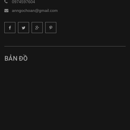
0974597604
anngochoan@gmail.com
BẢN ĐỒ