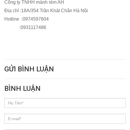
Công ty TNHH mành rèm AH
Địa chỉ :18A/354 Trần Khát Chân Hà Nội
Hotline :0974597604
:0931117486
GỬI BÌNH LUẬN
BÌNH LUẬN