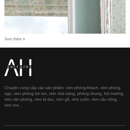
Xem thêm
Chuyên cung cấp các sản phẩm: rèm phòng khách, rèm phòng
ngủ, rèm phòng trẻ em, rèm nhà hàng, phông nhung, hội trường,
rèm văn phòng, rèm lá dọc, rèm gỗ, rèm cuốn, rèm cầu vồng,
rèm ore...