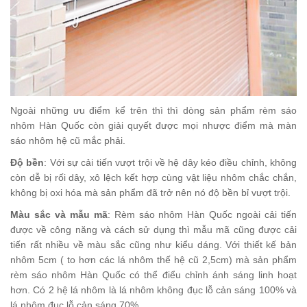
Ngoài những ưu điểm kể trên thì thì dòng sản phẩm rèm sáo
nhôm Hàn Quốc còn giải quyết được mọi nhược điểm mà màn
sáo nhôm hệ cũ mắc phải.
Độ bền
: Với sự cải tiến vượt trội về hệ dây kéo điều chỉnh, không
còn dễ bị rối dây, xô lệch kết hợp cùng vật liệu nhôm chắc chắn,
không bị oxi hóa mà sản phẩm đã trở nên nó độ bền bỉ vượt trội.
Màu sắc và mẫu mã
: Rèm sáo nhôm Hàn Quốc ngoài cải tiến
được về công năng và cách sử dụng thì mẫu mã cũng được cải
tiến rất nhiều về màu sắc cũng như kiểu dáng. Với thiết kế bản
nhôm 5cm ( to hơn các lá nhôm thế hệ cũ 2,5cm) mà sản phẩm
rèm sáo nhôm Hàn Quốc có thể điểu chỉnh ánh sáng linh hoạt
hơn. Có 2 hệ lá nhôm là lá nhôm không đục lỗ cản sáng 100% và
lá nhôm đục lỗ cản sáng 70%.