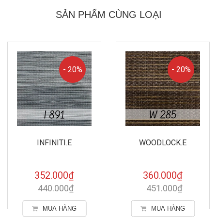
SẢN PHẨM CÙNG LOẠI
- 20%
- 20%
INFINITI.E
WOODLOCK.E
352.000₫
360.000₫
440.000₫
451.000₫
MUA HÀNG
MUA HÀNG