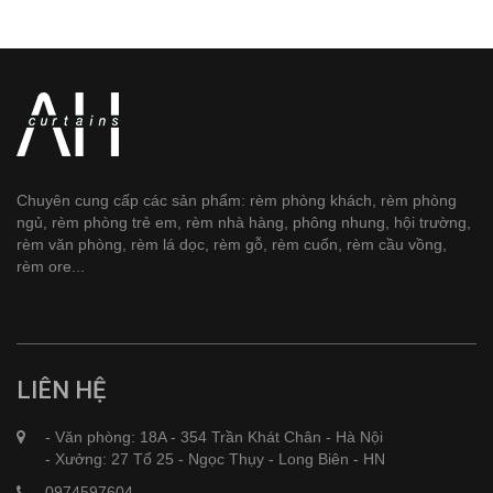
Chuyên cung cấp các sản phẩm: rèm phòng khách, rèm phòng
ngủ, rèm phòng trẻ em, rèm nhà hàng, phông nhung, hội trường,
rèm văn phòng, rèm lá dọc, rèm gỗ, rèm cuốn, rèm cầu vồng,
rèm ore...
LIÊN HỆ
- Văn phòng: 18A - 354 Trần Khát Chân - Hà Nội
- Xưởng: 27 Tổ 25 - Ngọc Thụy - Long Biên - HN
0974597604