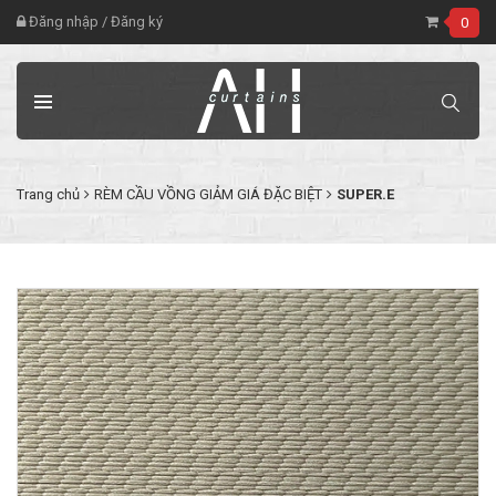
Đăng nhập
/
Đăng ký
0
Trang chủ
RÈM CẦU VỒNG GIẢM GIÁ ĐẶC BIỆT
SUPER.E