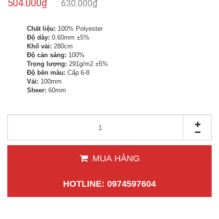
504.000₫
630.000₫
Chất liệu:
100% Polyester
Độ dày:
0.60mm ±5%
Khổ vải:
280cm
Độ cản sáng:
100%
Trọng lượng:
291g/m2 ±5%
Độ bền màu:
Cấp 6-8
Vải:
100mm
Sheer:
60mm
MUA HÀNG
HOTLINE: 0974597604