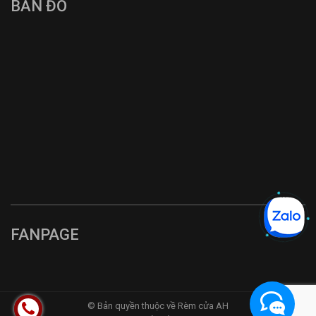
BẢN ĐỒ
FANPAGE
© Bản quyền thuộc về Rèm cửa AH