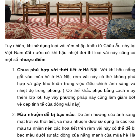
Tuy nhiên, khi sử dụng loại vải rèm nhập khẩu từ Châu Âu này tại
Việt Nam đất nước có khí hậu nhiệt đơi thì loại vải này cũng có
một số
nhược điểm
:
Chưa phù hợp với thời tiết ở Hà Nội
: Với khí hậu nắng
gắt vào mùa hè ở Hà Nội, rèm vải này có thể không phù
hợp và gây khó khăn trong việc điều chỉnh ánh sáng và
nhiệt độ trong phòng. ( Có thể khắc phục bằng cách may
thêm lớp lót, tuy vậy phương pháp này cũng làm giảm bớt
vẻ đẹp tinh tế của dòng vải này)
Màu nhuộm dễ bị bạc màu
: Do ảnh hưởng của ánh sáng
mặt trời và thời tiết, và màu nhuộm đượ sử dụng là các loại
màu tự nhiên nên các họa tiết trên rèm vải này có thể dễ bị
bạc màu dưới sự tác động của nắng mạnh của mùa hè Hà