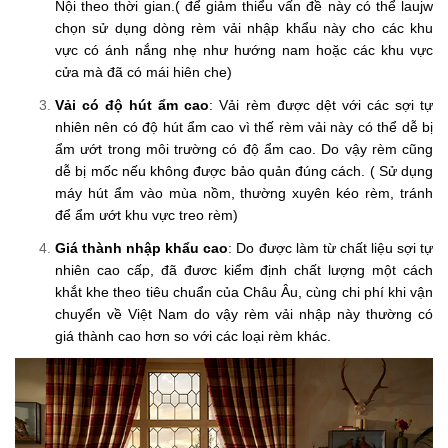
Nội theo thời gian.( để giảm thiểu vấn đề này có thể laujw
chọn sử dụng dòng rèm vải nhập khẩu này cho các khu
vực có ánh nắng nhẹ như hướng nam hoặc các khu vực
cửa mà đã có mái hiên che)
Vải có độ hút ẩm cao
: Vải rèm được dệt với các sợi tự
nhiên nên có độ hút ẩm cao vì thế rèm vải này có thể dễ bị
ẩm ướt trong môi trường có độ ẩm cao. Do vậy rèm cũng
dễ bị mốc nếu không được bảo quản đúng cách. ( Sử dụng
máy hút ẩm vào mùa nồm, thường xuyên kéo rèm, tránh
để ẩm ướt khu vực treo rèm)
Giá thành nhập khẩu cao
: Do được làm từ chất liệu sợi tự
nhiên cao cấp, đã đươc kiểm định chất lượng một cách
khắt khe theo tiêu chuẩn của Châu Âu, cùng chi phí khi vận
chuyển về Việt Nam do vậy rèm vải nhập này thường có
giá thành cao hơn so với các loại rèm khác.